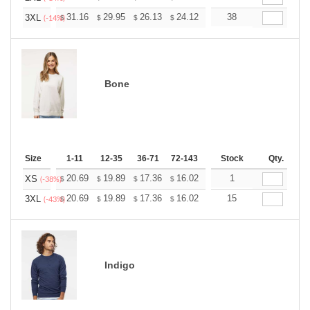
+
31.16
29.95
26.13
24.12
22.91
38
22.51
3XL
$
$
$
$
$
$
(-14%)
Bone
Size
1-11
12-35
36-71
72-143
144-287
Stock
288 +
Qty.
More
+
20.69
19.89
17.36
16.02
15.22
1
14.95
XS
$
$
$
$
$
$
(-38%)
+
20.69
19.89
17.36
16.02
15.22
15
14.95
3XL
$
$
$
$
$
$
(-43%)
Indigo