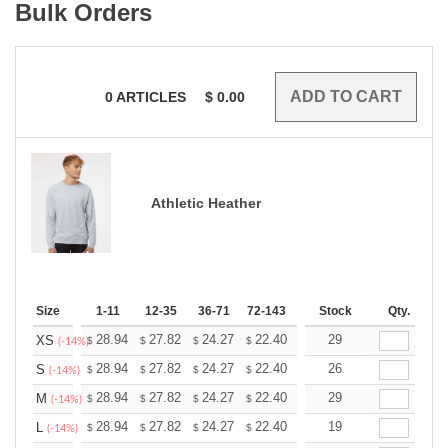
Bulk Orders
0
ARTICLES
$
0.00
Athletic Heather
Size
1-11
12-35
36-71
72-143
144-287
Stock
288 +
Qty.
More
+
28.94
27.82
24.27
22.40
21.28
29
20.91
XS
$
$
$
$
$
$
(-14%)
+
28.94
27.82
24.27
22.40
21.28
26
20.91
S
$
$
$
$
$
$
(-14%)
+
28.94
27.82
24.27
22.40
21.28
29
20.91
M
$
$
$
$
$
$
(-14%)
+
28.94
27.82
24.27
22.40
21.28
19
20.91
L
$
$
$
$
$
$
(-14%)