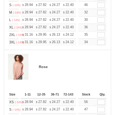
+
28.94
27.82
24.27
22.40
21.28
46
20.91
S
$
$
$
$
$
$
(-14%)
+
28.94
27.82
24.27
22.40
21.28
32
20.91
M
$
$
$
$
$
$
(-14%)
+
28.94
27.82
24.27
22.40
21.28
30
20.91
L
$
$
$
$
$
$
(-14%)
+
28.94
27.82
24.27
22.40
21.28
36
20.91
XL
$
$
$
$
$
$
(-14%)
+
31.16
29.95
26.13
24.12
22.91
35
22.51
2XL
$
$
$
$
$
$
(-14%)
+
31.16
29.95
26.13
24.12
22.91
34
22.51
3XL
$
$
$
$
$
$
(-14%)
Rose
Size
1-11
12-35
36-71
72-143
144-287
Stock
288 +
Qty.
More
+
28.94
27.82
24.27
22.40
21.28
56
20.91
XS
$
$
$
$
$
$
(-14%)
+
28.94
27.82
24.27
22.40
21.28
47
20.91
S
$
$
$
$
$
$
(-14%)