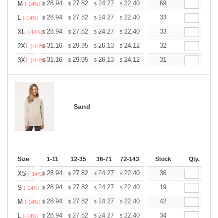
+
28.94
27.82
24.27
22.40
21.28
69
20.91
M
$
$
$
$
$
$
(-14%)
+
28.94
27.82
24.27
22.40
21.28
33
20.91
L
$
$
$
$
$
$
(-14%)
+
28.94
27.82
24.27
22.40
21.28
33
20.91
XL
$
$
$
$
$
$
(-14%)
+
31.16
29.95
26.13
24.12
22.91
32
22.51
2XL
$
$
$
$
$
$
(-14%)
+
31.16
29.95
26.13
24.12
22.91
31
22.51
3XL
$
$
$
$
$
$
(-14%)
Sand
Size
1-11
12-35
36-71
72-143
144-287
Stock
288 +
Qty.
More
+
28.94
27.82
24.27
22.40
21.28
36
20.91
XS
$
$
$
$
$
$
(-14%)
+
28.94
27.82
24.27
22.40
21.28
19
20.91
S
$
$
$
$
$
$
(-14%)
+
28.94
27.82
24.27
22.40
21.28
42
20.91
M
$
$
$
$
$
$
(-14%)
+
28.94
27.82
24.27
22.40
21.28
34
20.91
L
$
$
$
$
$
$
(-14%)