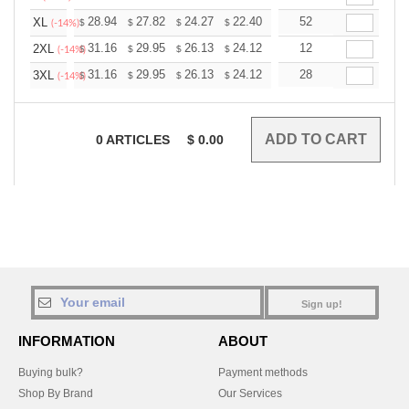
+
28.94
27.82
24.27
22.40
21.28
52
20.91
XL
$
$
$
$
$
$
(-14%)
+
31.16
29.95
26.13
24.12
22.91
12
22.51
2XL
$
$
$
$
$
$
(-14%)
+
31.16
29.95
26.13
24.12
22.91
28
22.51
3XL
$
$
$
$
$
$
(-14%)
0
ARTICLES
$
0.00
Sign up!
INFORMATION
ABOUT
Buying bulk?
Payment methods
Shop By Brand
Our Services