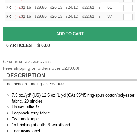
+
31.16
29.95
26.13
24.12
22.91
22.51
51
2XL
$
$
$
$
$
$
(-14%)
+
31.16
29.95
26.13
24.12
22.91
22.51
37
3XL
$
$
$
$
$
$
(-14%)
0
ARTICLES
$
0.00
call us at 1-647-945-6160
Free shipping on orders over $299.00!
DESCRIPTION
Independent Trading Co. SS1000C
7.5 oz./yd² (US) 12.5 oz./L yd (CA) 55/45 ring-spun cotton/polyester
fabric, 20 singles
Unisex, slim fit
Loopback terry fabric
Twill neck tape
1x1 ribbing at cuffs & waistband
Tear away label