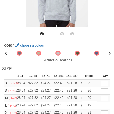
color
choose a colour
Athletic Heather
SIZE
1-11
12-35
36-71
72-143
144-287
288 +
Stock
More
Qty.
+
28.94
27.82
24.27
22.40
21.28
20.91
29
XS
$
$
$
$
$
$
(-14%)
+
28.94
27.82
24.27
22.40
21.28
20.91
26
S
$
$
$
$
$
$
(-14%)
+
28.94
27.82
24.27
22.40
21.28
20.91
29
M
$
$
$
$
$
$
(-14%)
+
28.94
27.82
24.27
22.40
21.28
20.91
19
L
$
$
$
$
$
$
(-14%)
+
28.94
27.82
24.27
22.40
21.28
20.91
21
XL
$
$
$
$
$
$
(-14%)