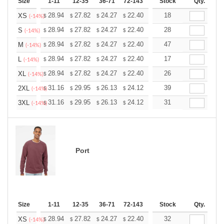
Size
1-11
12-35
36-71
72-143
144-287
Stock
288 +
Qty.
More
+
28.94
27.82
24.27
22.40
21.28
18
20.91
XS
$
$
$
$
$
$
(-14%)
+
28.94
27.82
24.27
22.40
21.28
28
20.91
S
$
$
$
$
$
$
(-14%)
+
28.94
27.82
24.27
22.40
21.28
47
20.91
M
$
$
$
$
$
$
(-14%)
+
28.94
27.82
24.27
22.40
21.28
17
20.91
L
$
$
$
$
$
$
(-14%)
+
28.94
27.82
24.27
22.40
21.28
26
20.91
XL
$
$
$
$
$
$
(-14%)
+
31.16
29.95
26.13
24.12
22.91
39
22.51
2XL
$
$
$
$
$
$
(-14%)
+
31.16
29.95
26.13
24.12
22.91
31
22.51
3XL
$
$
$
$
$
$
(-14%)
Port
Size
1-11
12-35
36-71
72-143
144-287
Stock
288 +
Qty.
More
+
28.94
27.82
24.27
22.40
21.28
32
20.91
XS
$
$
$
$
$
$
(-14%)