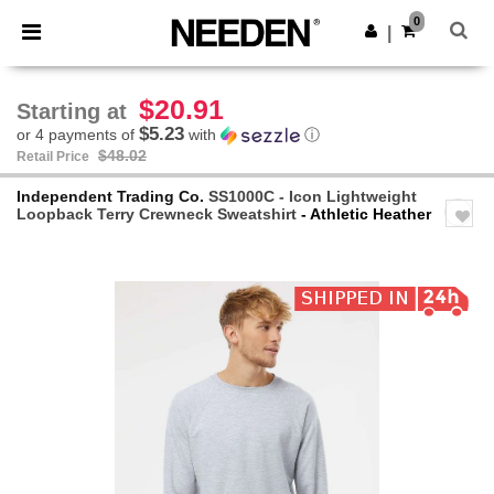
×
Needen App
0
Get the app
|
Better prices on app!
$20.91
Starting at
$5.23
or 4 payments of
with
ⓘ
$48.02
Retail Price
Independent Trading Co.
SS1000C - Icon Lightweight
Loopback Terry Crewneck Sweatshirt
- Athletic Heather
Previous
Next