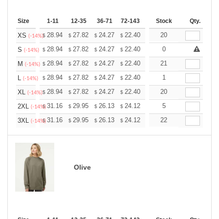
Size
1-11
12-35
36-71
72-143
144-287
Stock
288 +
Qty.
More
+
28.94
27.82
24.27
22.40
21.28
20
20.91
XS
$
$
$
$
$
$
(-14%)
+
28.94
27.82
24.27
22.40
21.28
0
20.91
S
$
$
$
$
$
$
(-14%)
+
28.94
27.82
24.27
22.40
21.28
21
20.91
M
$
$
$
$
$
$
(-14%)
+
28.94
27.82
24.27
22.40
21.28
1
20.91
L
$
$
$
$
$
$
(-14%)
+
28.94
27.82
24.27
22.40
21.28
20
20.91
XL
$
$
$
$
$
$
(-14%)
+
31.16
29.95
26.13
24.12
22.91
5
22.51
2XL
$
$
$
$
$
$
(-14%)
+
31.16
29.95
26.13
24.12
22.91
22
22.51
3XL
$
$
$
$
$
$
(-14%)
Olive