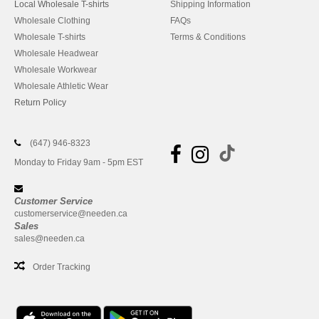
Local Wholesale T-shirts
Shipping Information
Wholesale Clothing
FAQs
Wholesale T-shirts
Terms & Conditions
Wholesale Headwear
Wholesale Workwear
Wholesale Athletic Wear
Return Policy
(647) 946-8323
Monday to Friday 9am - 5pm EST
Customer Service
customerservice@needen.ca
Sales
sales@needen.ca
Order Tracking