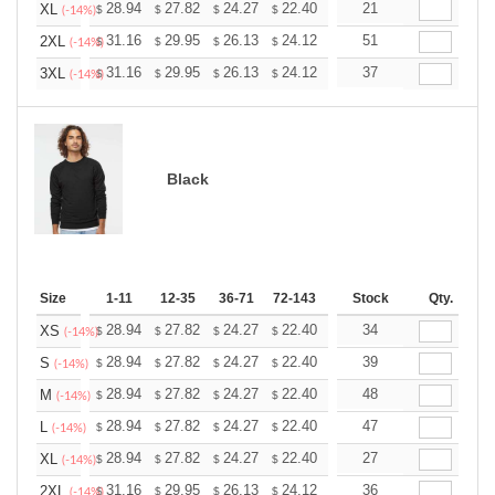
+
28.94
27.82
24.27
22.40
21.28
21
20.91
XL
$
$
$
$
$
$
(-14%)
+
31.16
29.95
26.13
24.12
22.91
51
22.51
2XL
$
$
$
$
$
$
(-14%)
+
31.16
29.95
26.13
24.12
22.91
37
22.51
3XL
$
$
$
$
$
$
(-14%)
Black
Size
1-11
12-35
36-71
72-143
144-287
Stock
288 +
Qty.
More
+
28.94
27.82
24.27
22.40
21.28
34
20.91
XS
$
$
$
$
$
$
(-14%)
+
28.94
27.82
24.27
22.40
21.28
39
20.91
S
$
$
$
$
$
$
(-14%)
+
28.94
27.82
24.27
22.40
21.28
48
20.91
M
$
$
$
$
$
$
(-14%)
+
28.94
27.82
24.27
22.40
21.28
47
20.91
L
$
$
$
$
$
$
(-14%)
+
28.94
27.82
24.27
22.40
21.28
27
20.91
XL
$
$
$
$
$
$
(-14%)
+
31.16
29.95
26.13
24.12
22.91
36
22.51
2XL
$
$
$
$
$
$
(-14%)