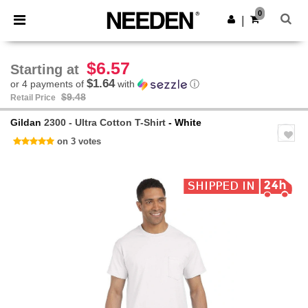
×
Needen App
0
Get the app
|
Better prices on app!
$6.57
Starting at
$1.64
or 4 payments of
with
ⓘ
$9.48
Retail Price
Gildan
2300 - Ultra Cotton T-Shirt
- White
on 3 votes
Previous
Next