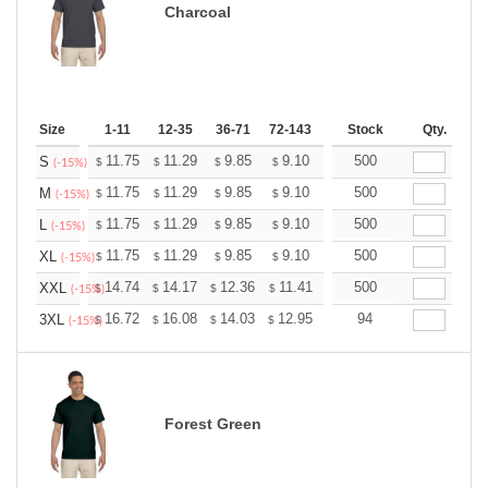
Charcoal
Size
1-11
12-35
36-71
72-143
144-287
Stock
288 +
Qty.
More
+
11.75
11.29
9.85
9.10
8.64
500
8.49
S
$
$
$
$
$
$
(-15%)
+
11.75
11.29
9.85
9.10
8.64
500
8.49
M
$
$
$
$
$
$
(-15%)
+
11.75
11.29
9.85
9.10
8.64
500
8.49
L
$
$
$
$
$
$
(-15%)
+
11.75
11.29
9.85
9.10
8.64
500
8.49
XL
$
$
$
$
$
$
(-15%)
+
14.74
14.17
12.36
11.41
10.84
500
10.65
XXL
$
$
$
$
$
$
(-15%)
+
16.72
16.08
14.03
12.95
12.30
94
12.08
3XL
$
$
$
$
$
$
(-15%)
Forest Green