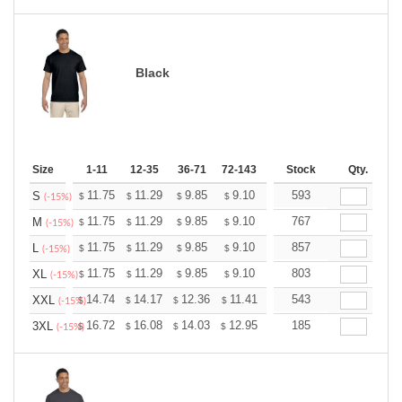
Black
Size
1-11
12-35
36-71
72-143
144-287
Stock
288 +
Qty.
More
+
11.75
11.29
9.85
9.10
8.64
593
8.49
S
$
$
$
$
$
$
(-15%)
+
11.75
11.29
9.85
9.10
8.64
767
8.49
M
$
$
$
$
$
$
(-15%)
+
11.75
11.29
9.85
9.10
8.64
857
8.49
L
$
$
$
$
$
$
(-15%)
+
11.75
11.29
9.85
9.10
8.64
803
8.49
XL
$
$
$
$
$
$
(-15%)
+
14.74
14.17
12.36
11.41
10.84
543
10.65
XXL
$
$
$
$
$
$
(-15%)
+
16.72
16.08
14.03
12.95
12.30
185
12.08
3XL
$
$
$
$
$
$
(-15%)