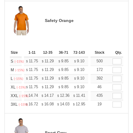
Safety Orange
Size
1-11
12-35
36-71
72-143
144-287
Stock
288 +
Qty.
More
+
11.75
11.29
9.85
9.10
8.64
500
8.49
S
$
$
$
$
$
$
(-15%)
+
11.75
11.29
9.85
9.10
8.64
172
8.49
M
$
$
$
$
$
$
(-15%)
+
11.75
11.29
9.85
9.10
8.64
392
8.49
L
$
$
$
$
$
$
(-15%)
+
11.75
11.29
9.85
9.10
8.64
46
8.49
XL
$
$
$
$
$
$
(-15%)
+
14.74
14.17
12.36
11.41
10.84
435
10.65
XXL
$
$
$
$
$
$
(-15%)
+
16.72
16.08
14.03
12.95
12.30
19
12.08
3XL
$
$
$
$
$
$
(-15%)
Sport Grey