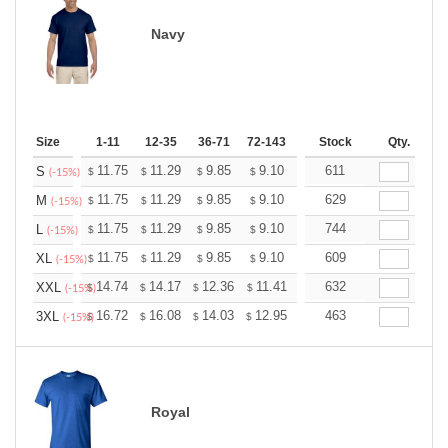
Navy
Size
1-11
12-35
36-71
72-143
144-287
Stock
288 +
Qty.
More
+
11.75
11.29
9.85
9.10
8.64
611
8.49
S
$
$
$
$
$
$
(-15%)
+
11.75
11.29
9.85
9.10
8.64
629
8.49
M
$
$
$
$
$
$
(-15%)
+
11.75
11.29
9.85
9.10
8.64
744
8.49
L
$
$
$
$
$
$
(-15%)
+
11.75
11.29
9.85
9.10
8.64
609
8.49
XL
$
$
$
$
$
$
(-15%)
+
14.74
14.17
12.36
11.41
10.84
632
10.65
XXL
$
$
$
$
$
$
(-15%)
+
16.72
16.08
14.03
12.95
12.30
463
12.08
3XL
$
$
$
$
$
$
(-15%)
Royal