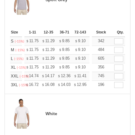
Size
1-11
12-35
36-71
72-143
144-287
Stock
288 +
Qty.
More
+
11.75
11.29
9.85
9.10
8.64
342
8.49
S
$
$
$
$
$
$
(-15%)
+
11.75
11.29
9.85
9.10
8.64
484
8.49
M
$
$
$
$
$
$
(-15%)
+
11.75
11.29
9.85
9.10
8.64
605
8.49
L
$
$
$
$
$
$
(-15%)
+
11.75
11.29
9.85
9.10
8.64
356
8.49
XL
$
$
$
$
$
$
(-15%)
+
14.74
14.17
12.36
11.41
10.84
745
10.65
XXL
$
$
$
$
$
$
(-15%)
+
16.72
16.08
14.03
12.95
12.30
196
12.08
3XL
$
$
$
$
$
$
(-15%)
White