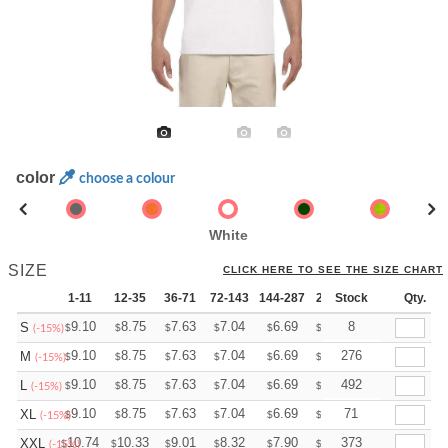
color
choose a colour
White
SIZE
CLICK HERE TO SEE THE SIZE CHART
1-11
12-35
36-71
72-143
144-287
288 +
Stock
More
Qty.
+
9.10
8.75
7.63
7.04
6.69
6.57
8
S
$
$
$
$
$
$
(-15%)
+
9.10
8.75
7.63
7.04
6.69
6.57
276
M
$
$
$
$
$
$
(-15%)
+
9.10
8.75
7.63
7.04
6.69
6.57
492
L
$
$
$
$
$
$
(-15%)
+
9.10
8.75
7.63
7.04
6.69
6.57
71
XL
$
$
$
$
$
$
(-15%)
+
10.74
10.33
9.01
8.32
7.90
7.76
373
XXL
$
$
$
$
$
$
(-15%)