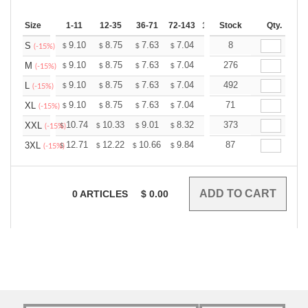
Size
1-11
12-35
36-71
72-143
144-287
Stock
288 +
Qty.
More
+
9.10
8.75
7.63
7.04
6.69
8
6.57
S
$
$
$
$
$
$
(-15%)
+
9.10
8.75
7.63
7.04
6.69
276
6.57
M
$
$
$
$
$
$
(-15%)
+
9.10
8.75
7.63
7.04
6.69
492
6.57
L
$
$
$
$
$
$
(-15%)
+
9.10
8.75
7.63
7.04
6.69
71
6.57
XL
$
$
$
$
$
$
(-15%)
+
10.74
10.33
9.01
8.32
7.90
373
7.76
XXL
$
$
$
$
$
$
(-15%)
+
12.71
12.22
10.66
9.84
9.35
87
9.18
3XL
$
$
$
$
$
$
(-15%)
0
ARTICLES
$
0.00