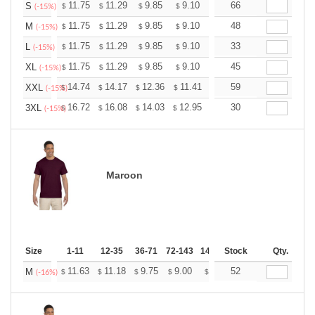
+
11.75
11.29
9.85
9.10
8.64
66
8.49
S
$
$
$
$
$
$
(-15%)
+
11.75
11.29
9.85
9.10
8.64
48
8.49
M
$
$
$
$
$
$
(-15%)
+
11.75
11.29
9.85
9.10
8.64
33
8.49
L
$
$
$
$
$
$
(-15%)
+
11.75
11.29
9.85
9.10
8.64
45
8.49
XL
$
$
$
$
$
$
(-15%)
+
14.74
14.17
12.36
11.41
10.84
59
10.65
XXL
$
$
$
$
$
$
(-15%)
+
16.72
16.08
14.03
12.95
12.30
30
12.08
3XL
$
$
$
$
$
$
(-15%)
Maroon
Size
1-11
12-35
36-71
72-143
144-287
Stock
288 +
Qty.
More
+
11.63
11.18
9.75
9.00
8.55
52
8.40
M
$
$
$
$
$
$
(-16%)