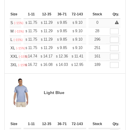
Size
1-11
12-35
36-71
72-143
144-287
Stock
288 +
Qty.
More
+
11.75
11.29
9.85
9.10
8.64
0
8.49
S
$
$
$
$
$
$
(-15%)
+
11.75
11.29
9.85
9.10
8.64
28
8.49
M
$
$
$
$
$
$
(-15%)
+
11.75
11.29
9.85
9.10
8.64
296
8.49
L
$
$
$
$
$
$
(-15%)
+
11.75
11.29
9.85
9.10
8.64
251
8.49
XL
$
$
$
$
$
$
(-15%)
+
14.74
14.17
12.36
11.41
10.84
161
10.65
XXL
$
$
$
$
$
$
(-15%)
+
16.72
16.08
14.03
12.95
12.30
189
12.08
3XL
$
$
$
$
$
$
(-15%)
Light Blue
Size
1-11
12-35
36-71
72-143
144-287
Stock
288 +
Qty.
More