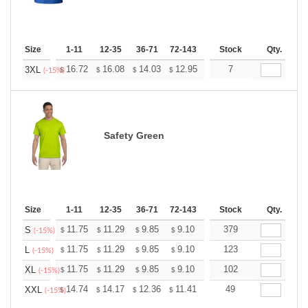
Size
1-11
12-35
36-71
72-143
144-287
Stock
288 +
Qty.
More
+
16.72
16.08
14.03
12.95
12.30
7
12.08
3XL
$
$
$
$
$
$
(-15%)
Safety Green
Size
1-11
12-35
36-71
72-143
144-287
Stock
288 +
Qty.
More
+
11.75
11.29
9.85
9.10
8.64
379
8.49
S
$
$
$
$
$
$
(-15%)
+
11.75
11.29
9.85
9.10
8.64
123
8.49
L
$
$
$
$
$
$
(-15%)
+
11.75
11.29
9.85
9.10
8.64
102
8.49
XL
$
$
$
$
$
$
(-15%)
+
14.74
14.17
12.36
11.41
10.84
49
10.65
XXL
$
$
$
$
$
$
(-15%)