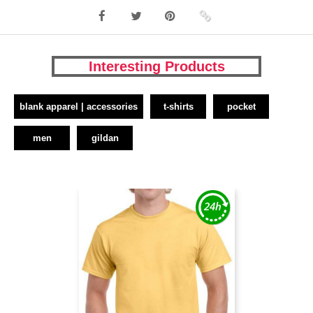
Interesting Products
blank apparel | accessories
t-shirts
pocket
men
gildan