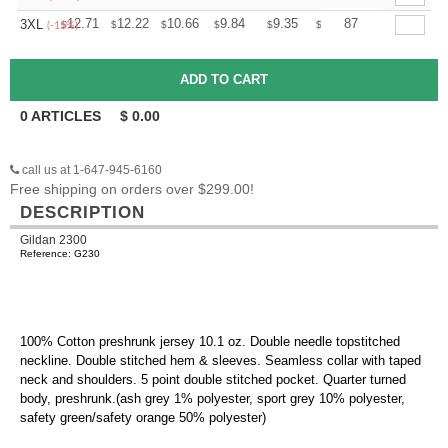
+
12.71
12.22
10.66
9.84
9.35
9.18
87
3XL
$
$
$
$
$
$
(-15%)
0
ARTICLES
$
0.00
call us at 1-647-945-6160
Free shipping on orders over $299.00!
DESCRIPTION
Gildan 2300
Reference: G230
100% Cotton preshrunk jersey 10.1 oz. Double needle topstitched
neckline. Double stitched hem & sleeves. Seamless collar with taped
neck and shoulders. 5 point double stitched pocket. Quarter turned
body, preshrunk.(ash grey 1% polyester, sport grey 10% polyester,
safety green/safety orange 50% polyester)