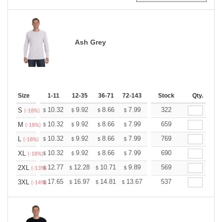
Ash Grey
Size
1-11
12-35
36-71
72-143
144-287
Stock
288 +
Qty.
More
+
10.32
9.92
8.66
7.99
7.59
322
7.46
S
$
$
$
$
$
$
(-18%)
+
10.32
9.92
8.66
7.99
7.59
659
7.46
M
$
$
$
$
$
$
(-18%)
+
10.32
9.92
8.66
7.99
7.59
769
7.46
L
$
$
$
$
$
$
(-18%)
+
10.32
9.92
8.66
7.99
7.59
690
7.46
XL
$
$
$
$
$
$
(-18%)
+
12.77
12.28
10.71
9.89
9.39
569
9.23
2XL
$
$
$
$
$
$
(-13%)
+
17.65
16.97
14.81
13.67
12.98
537
12.76
3XL
$
$
$
$
$
$
(-14%)