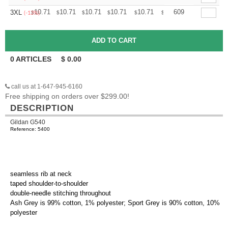
+
10.71
10.71
10.71
10.71
10.71
10.71
609
3XL
$
$
$
$
$
$
(-13%)
0
ARTICLES
$
0.00
call us at 1-647-945-6160
Free shipping on orders over $299.00!
DESCRIPTION
Gildan G540
Reference: 5400
seamless rib at neck
taped shoulder-to-shoulder
double-needle stitching throughout
Ash Grey is 99% cotton, 1% polyester; Sport Grey is 90% cotton, 10%
polyester