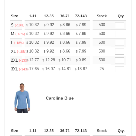
Size
1-11
12-35
36-71
72-143
144-287
Stock
288 +
Qty.
More
+
10.32
9.92
8.66
7.99
7.59
500
7.46
S
$
$
$
$
$
$
(-18%)
+
10.32
9.92
8.66
7.99
7.59
500
7.46
M
$
$
$
$
$
$
(-18%)
+
10.32
9.92
8.66
7.99
7.59
500
7.46
L
$
$
$
$
$
$
(-18%)
+
10.32
9.92
8.66
7.99
7.59
500
7.46
XL
$
$
$
$
$
$
(-18%)
+
12.77
12.28
10.71
9.89
9.39
500
9.23
2XL
$
$
$
$
$
$
(-13%)
+
17.65
16.97
14.81
13.67
12.98
25
12.76
3XL
$
$
$
$
$
$
(-14%)
Carolina Blue
Size
1-11
12-35
36-71
72-143
144-287
Stock
288 +
Qty.
More