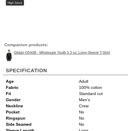
High Stock
Companion products:
Gildan G540B - Wholesale Youth 5.3 oz. Long-Sleeve T-Shirt
SPECIFICATION
Age
Adult
Fabric
100% cotton
Fit
Standard cut
Gender
Men's
Neckline
Crew
Pocket
No
Ringspun
No
Side Seamed
No
Sleeve Length
Long