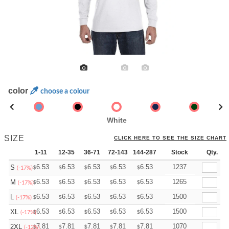
color
choose a colour
White
SIZE
CLICK HERE TO SEE THE SIZE CHART
1-11
12-35
36-71
72-143
144-287
288 +
Stock
More
Qty.
+
6.53
6.53
6.53
6.53
6.53
6.53
1237
S
$
$
$
$
$
$
(-17%)
+
6.53
6.53
6.53
6.53
6.53
6.53
1265
M
$
$
$
$
$
$
(-17%)
+
6.53
6.53
6.53
6.53
6.53
6.53
1500
L
$
$
$
$
$
$
(-17%)
+
6.53
6.53
6.53
6.53
6.53
6.53
1500
XL
$
$
$
$
$
$
(-17%)
+
7.81
7.81
7.81
7.81
7.81
7.81
1070
2XL
$
$
$
$
$
$
(-12%)