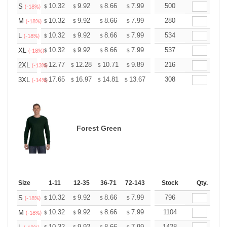
+
10.32
9.92
8.66
7.99
7.59
500
7.46
S
$
$
$
$
$
$
(-18%)
+
10.32
9.92
8.66
7.99
7.59
280
7.46
M
$
$
$
$
$
$
(-18%)
+
10.32
9.92
8.66
7.99
7.59
534
7.46
L
$
$
$
$
$
$
(-18%)
+
10.32
9.92
8.66
7.99
7.59
537
7.46
XL
$
$
$
$
$
$
(-18%)
+
12.77
12.28
10.71
9.89
9.39
216
9.23
2XL
$
$
$
$
$
$
(-13%)
+
17.65
16.97
14.81
13.67
12.98
308
12.76
3XL
$
$
$
$
$
$
(-14%)
Forest Green
Size
1-11
12-35
36-71
72-143
144-287
Stock
288 +
Qty.
More
+
10.32
9.92
8.66
7.99
7.59
796
7.46
S
$
$
$
$
$
$
(-18%)
+
10.32
9.92
8.66
7.99
7.59
1104
7.46
M
$
$
$
$
$
$
(-18%)
10.32
9.92
8.66
7.99
7.59
1428
7.46