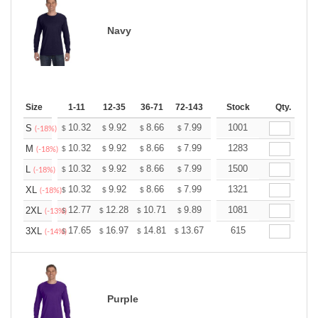
Navy
Size
1-11
12-35
36-71
72-143
144-287
Stock
288 +
Qty.
More
+
10.32
9.92
8.66
7.99
7.59
1001
7.46
S
$
$
$
$
$
$
(-18%)
+
10.32
9.92
8.66
7.99
7.59
1283
7.46
M
$
$
$
$
$
$
(-18%)
+
10.32
9.92
8.66
7.99
7.59
1500
7.46
L
$
$
$
$
$
$
(-18%)
+
10.32
9.92
8.66
7.99
7.59
1321
7.46
XL
$
$
$
$
$
$
(-18%)
+
12.77
12.28
10.71
9.89
9.39
1081
9.23
2XL
$
$
$
$
$
$
(-13%)
+
17.65
16.97
14.81
13.67
12.98
615
12.76
3XL
$
$
$
$
$
$
(-14%)
Purple