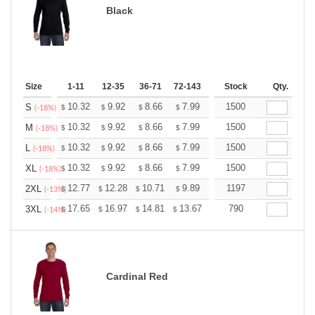
Black
Size
1-11
12-35
36-71
72-143
144-287
Stock
288 +
Qty.
More
+
10.32
9.92
8.66
7.99
7.59
1500
7.46
S
$
$
$
$
$
$
(-18%)
+
10.32
9.92
8.66
7.99
7.59
1500
7.46
M
$
$
$
$
$
$
(-18%)
+
10.32
9.92
8.66
7.99
7.59
1500
7.46
L
$
$
$
$
$
$
(-18%)
+
10.32
9.92
8.66
7.99
7.59
1500
7.46
XL
$
$
$
$
$
$
(-18%)
+
12.77
12.28
10.71
9.89
9.39
1197
9.23
2XL
$
$
$
$
$
$
(-13%)
+
17.65
16.97
14.81
13.67
12.98
790
12.76
3XL
$
$
$
$
$
$
(-14%)
Cardinal Red