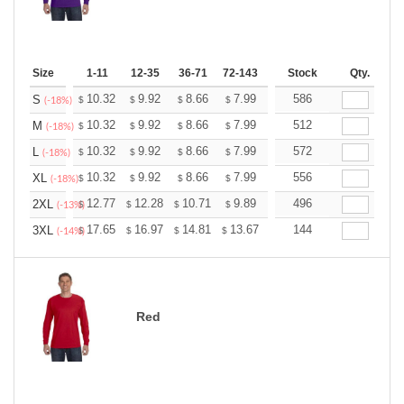
Size
1-11
12-35
36-71
72-143
144-287
Stock
288 +
Qty.
More
+
10.32
9.92
8.66
7.99
7.59
586
7.46
S
$
$
$
$
$
$
(-18%)
+
10.32
9.92
8.66
7.99
7.59
512
7.46
M
$
$
$
$
$
$
(-18%)
+
10.32
9.92
8.66
7.99
7.59
572
7.46
L
$
$
$
$
$
$
(-18%)
+
10.32
9.92
8.66
7.99
7.59
556
7.46
XL
$
$
$
$
$
$
(-18%)
+
12.77
12.28
10.71
9.89
9.39
496
9.23
2XL
$
$
$
$
$
$
(-13%)
+
17.65
16.97
14.81
13.67
12.98
144
12.76
3XL
$
$
$
$
$
$
(-14%)
Red