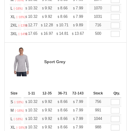
+
(-18%)
+
10.32
9.92
8.66
7.99
7.59
1070
7.46
L
$
$
$
$
$
$
(-18%)
+
10.32
9.92
8.66
7.99
7.59
1031
7.46
XL
$
$
$
$
$
$
(-18%)
+
12.77
12.28
10.71
9.89
9.39
716
9.23
2XL
$
$
$
$
$
$
(-13%)
+
17.65
16.97
14.81
13.67
12.98
500
12.76
3XL
$
$
$
$
$
$
(-14%)
Sport Grey
Size
1-11
12-35
36-71
72-143
144-287
Stock
288 +
Qty.
More
+
10.32
9.92
8.66
7.99
7.59
756
7.46
S
$
$
$
$
$
$
(-18%)
+
10.32
9.92
8.66
7.99
7.59
991
7.46
M
$
$
$
$
$
$
(-18%)
+
10.32
9.92
8.66
7.99
7.59
1044
7.46
L
$
$
$
$
$
$
(-18%)
+
10.32
9.92
8.66
7.99
7.59
988
7.46
XL
$
$
$
$
$
$
(-18%)