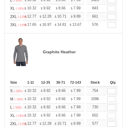
+
L
$
$
$
$
$
$
(-18%)
+
10.32
9.92
8.66
7.99
7.59
843
7.46
XL
$
$
$
$
$
$
(-18%)
+
12.77
12.28
10.71
9.89
9.39
661
9.23
2XL
$
$
$
$
$
$
(-13%)
+
17.65
16.97
14.81
13.67
12.98
576
12.76
3XL
$
$
$
$
$
$
(-14%)
Graphite Heather
Size
1-11
12-35
36-71
72-143
144-287
Stock
288 +
Qty.
More
+
10.32
9.92
8.66
7.99
7.59
754
7.46
S
$
$
$
$
$
$
(-18%)
+
10.32
9.92
8.66
7.99
7.59
1096
7.46
M
$
$
$
$
$
$
(-18%)
+
10.32
9.92
8.66
7.99
7.59
730
7.46
L
$
$
$
$
$
$
(-18%)
+
10.32
9.92
8.66
7.99
7.59
602
7.46
XL
$
$
$
$
$
$
(-18%)
+
12.77
12.28
10.71
9.89
9.39
577
9.23
2XL
$
$
$
$
$
$
(-13%)