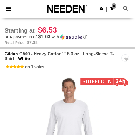
×
Needen App
0
Get the app
|
Better prices on app!
$6.53
Starting at
$1.63
or 4 payments of
with
ⓘ
$7.38
Retail Price
Gildan
G540 - Heavy Cotton™ 5.3 oz., Long-Sleeve T-
Shirt
- White
on 1 votes
Previous
Next