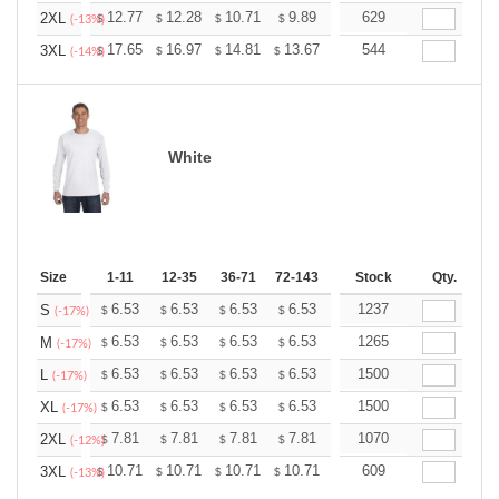
+
12.77
12.28
10.71
9.89
9.39
629
9.23
2XL
$
$
$
$
$
$
(-13%)
+
17.65
16.97
14.81
13.67
12.98
544
12.76
3XL
$
$
$
$
$
$
(-14%)
White
Size
1-11
12-35
36-71
72-143
144-287
Stock
288 +
Qty.
More
+
6.53
6.53
6.53
6.53
6.53
1237
6.53
S
$
$
$
$
$
$
(-17%)
+
6.53
6.53
6.53
6.53
6.53
1265
6.53
M
$
$
$
$
$
$
(-17%)
+
6.53
6.53
6.53
6.53
6.53
1500
6.53
L
$
$
$
$
$
$
(-17%)
+
6.53
6.53
6.53
6.53
6.53
1500
6.53
XL
$
$
$
$
$
$
(-17%)
+
7.81
7.81
7.81
7.81
7.81
1070
7.81
2XL
$
$
$
$
$
$
(-12%)
+
10.71
10.71
10.71
10.71
10.71
609
10.71
3XL
$
$
$
$
$
$
(-13%)