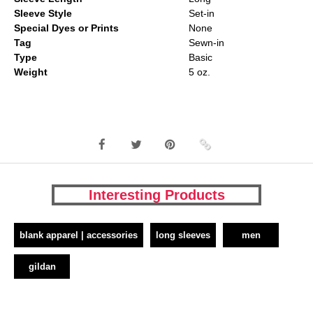
Sleeve Style
Set-in
Special Dyes or Prints
None
Tag
Sewn-in
Type
Basic
Weight
5 oz.
Interesting Products
blank apparel | accessories
long sleeves
men
gildan