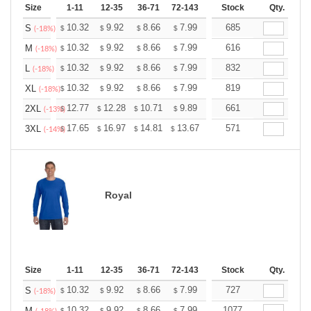
Size
1-11
12-35
36-71
72-143
144-287
Stock
288 +
Qty.
More
+
10.32
9.92
8.66
7.99
7.59
685
7.46
S
$
$
$
$
$
$
(-18%)
+
10.32
9.92
8.66
7.99
7.59
616
7.46
M
$
$
$
$
$
$
(-18%)
+
10.32
9.92
8.66
7.99
7.59
832
7.46
L
$
$
$
$
$
$
(-18%)
+
10.32
9.92
8.66
7.99
7.59
819
7.46
XL
$
$
$
$
$
$
(-18%)
+
12.77
12.28
10.71
9.89
9.39
661
9.23
2XL
$
$
$
$
$
$
(-13%)
+
17.65
16.97
14.81
13.67
12.98
571
12.76
3XL
$
$
$
$
$
$
(-14%)
Royal
Size
1-11
12-35
36-71
72-143
144-287
Stock
288 +
Qty.
More
+
10.32
9.92
8.66
7.99
7.59
727
7.46
S
$
$
$
$
$
$
(-18%)
10.32
9.92
8.66
7.99
7.59
1077
7.46
M
$
$
$
$
$
$