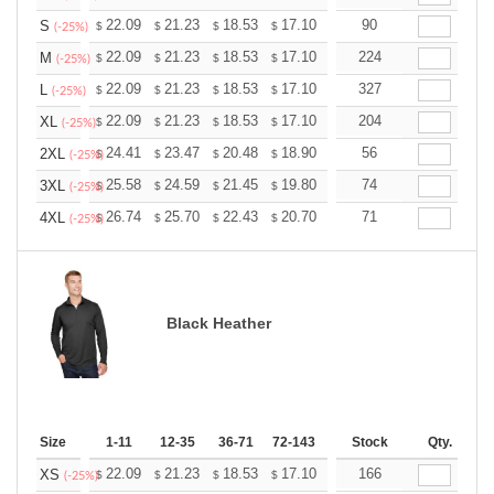
+
22.09
21.23
18.53
17.10
16.24
90
15.96
S
$
$
$
$
$
$
(-25%)
+
22.09
21.23
18.53
17.10
16.24
224
15.96
M
$
$
$
$
$
$
(-25%)
+
22.09
21.23
18.53
17.10
16.24
327
15.96
L
$
$
$
$
$
$
(-25%)
+
22.09
21.23
18.53
17.10
16.24
204
15.96
XL
$
$
$
$
$
$
(-25%)
+
24.41
23.47
20.48
18.90
17.96
56
17.64
2XL
$
$
$
$
$
$
(-25%)
+
25.58
24.59
21.45
19.80
18.81
74
18.48
3XL
$
$
$
$
$
$
(-25%)
+
26.74
25.70
22.43
20.70
19.67
71
19.32
4XL
$
$
$
$
$
$
(-25%)
Black Heather
Size
1-11
12-35
36-71
72-143
144-287
Stock
288 +
Qty.
More
+
22.09
21.23
18.53
17.10
16.24
166
15.96
XS
$
$
$
$
$
$
(-25%)