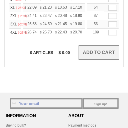
+
22.09
21.23
18.53
17.10
16.24
64
15.96
XL
$
$
$
$
$
$
(-25%)
+
24.41
23.47
20.48
18.90
17.96
87
17.64
2XL
$
$
$
$
$
$
(-25%)
+
25.58
24.59
21.45
19.80
18.81
56
18.48
3XL
$
$
$
$
$
$
(-25%)
+
26.74
25.70
22.43
20.70
19.67
109
19.32
4XL
$
$
$
$
$
$
(-25%)
0
ARTICLES
$
0.00
Sign up!
INFORMATION
ABOUT
Buying bulk?
Payment methods