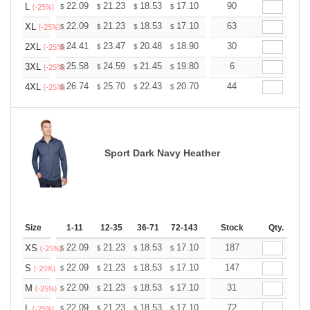
+
22.09
21.23
18.53
17.10
16.24
90
15.96
L
$
$
$
$
$
$
(-25%)
+
22.09
21.23
18.53
17.10
16.24
63
15.96
XL
$
$
$
$
$
$
(-25%)
+
24.41
23.47
20.48
18.90
17.96
30
17.64
2XL
$
$
$
$
$
$
(-25%)
+
25.58
24.59
21.45
19.80
18.81
6
18.48
3XL
$
$
$
$
$
$
(-25%)
+
26.74
25.70
22.43
20.70
19.67
44
19.32
4XL
$
$
$
$
$
$
(-25%)
Sport Dark Navy Heather
Size
1-11
12-35
36-71
72-143
144-287
Stock
288 +
Qty.
More
+
22.09
21.23
18.53
17.10
16.24
187
15.96
XS
$
$
$
$
$
$
(-25%)
+
22.09
21.23
18.53
17.10
16.24
147
15.96
S
$
$
$
$
$
$
(-25%)
+
22.09
21.23
18.53
17.10
16.24
31
15.96
M
$
$
$
$
$
$
(-25%)
+
22.09
21.23
18.53
17.10
16.24
72
15.96
L
$
$
$
$
$
$
(-25%)