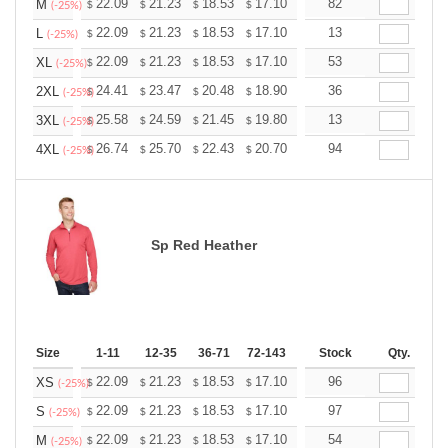
+
22.09
21.23
18.53
17.10
16.24
82
15.96
M
$
$
$
$
$
$
(-25%)
+
22.09
21.23
18.53
17.10
16.24
13
15.96
L
$
$
$
$
$
$
(-25%)
+
22.09
21.23
18.53
17.10
16.24
53
15.96
XL
$
$
$
$
$
$
(-25%)
+
24.41
23.47
20.48
18.90
17.96
36
17.64
2XL
$
$
$
$
$
$
(-25%)
+
25.58
24.59
21.45
19.80
18.81
13
18.48
3XL
$
$
$
$
$
$
(-25%)
+
26.74
25.70
22.43
20.70
19.67
94
19.32
4XL
$
$
$
$
$
$
(-25%)
Sp Red Heather
Size
1-11
12-35
36-71
72-143
144-287
Stock
288 +
Qty.
More
+
22.09
21.23
18.53
17.10
16.24
96
15.96
XS
$
$
$
$
$
$
(-25%)
+
22.09
21.23
18.53
17.10
16.24
97
15.96
S
$
$
$
$
$
$
(-25%)
+
22.09
21.23
18.53
17.10
16.24
54
15.96
M
$
$
$
$
$
$
(-25%)