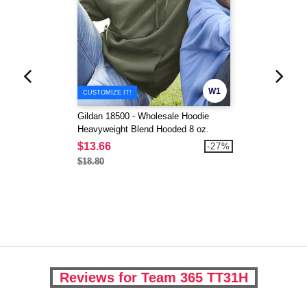
W1
CUSTOMIZE IT!
Gildan 18500 - Wholesale Hoodie
Heavyweight Blend Hooded 8 oz.
$13.66
-27%
$18.80
Reviews for Team 365 TT31H