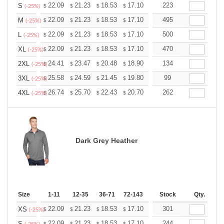
+
22.09
21.23
18.53
17.10
16.24
223
15.96
S
$
$
$
$
$
$
(-25%)
+
22.09
21.23
18.53
17.10
16.24
495
15.96
M
$
$
$
$
$
$
(-25%)
+
22.09
21.23
18.53
17.10
16.24
500
15.96
L
$
$
$
$
$
$
(-25%)
+
22.09
21.23
18.53
17.10
16.24
470
15.96
XL
$
$
$
$
$
$
(-25%)
+
24.41
23.47
20.48
18.90
17.96
134
17.64
2XL
$
$
$
$
$
$
(-25%)
+
25.58
24.59
21.45
19.80
18.81
99
18.48
3XL
$
$
$
$
$
$
(-25%)
+
26.74
25.70
22.43
20.70
19.67
262
19.32
4XL
$
$
$
$
$
$
(-25%)
Dark Grey Heather
Size
1-11
12-35
36-71
72-143
144-287
Stock
288 +
Qty.
More
+
22.09
21.23
18.53
17.10
16.24
301
15.96
XS
$
$
$
$
$
$
(-25%)
22.09
21.23
18.53
17.10
16.24
244
15.96
S
$
$
$
$
$
$