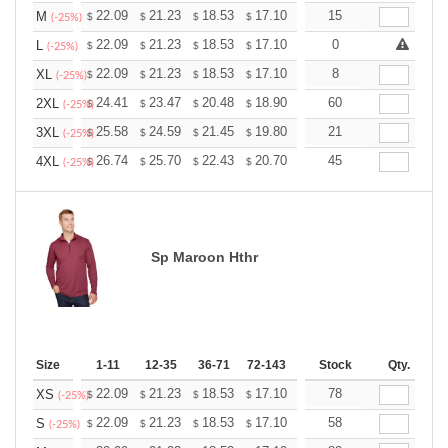
+
22.09
21.23
18.53
17.10
16.24
15
15.96
M
$
$
$
$
$
$
(-25%)
+
22.09
21.23
18.53
17.10
16.24
0
15.96
L
$
$
$
$
$
$
(-25%)
+
22.09
21.23
18.53
17.10
16.24
8
15.96
XL
$
$
$
$
$
$
(-25%)
+
24.41
23.47
20.48
18.90
17.96
60
17.64
2XL
$
$
$
$
$
$
(-25%)
+
25.58
24.59
21.45
19.80
18.81
21
18.48
3XL
$
$
$
$
$
$
(-25%)
+
26.74
25.70
22.43
20.70
19.67
45
19.32
4XL
$
$
$
$
$
$
(-25%)
Sp Maroon Hthr
Size
1-11
12-35
36-71
72-143
144-287
Stock
288 +
Qty.
More
+
22.09
21.23
18.53
17.10
16.24
78
15.96
XS
$
$
$
$
$
$
(-25%)
+
22.09
21.23
18.53
17.10
16.24
58
15.96
S
$
$
$
$
$
$
(-25%)