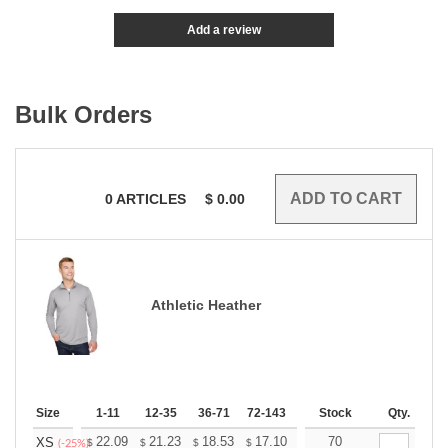
Add a review
Bulk Orders
0
ARTICLES
$
0.00
Athletic Heather
Size
1-11
12-35
36-71
72-143
144-287
Stock
288 +
Qty.
More
+
22.09
21.23
18.53
17.10
16.24
70
15.96
XS
$
$
$
$
$
$
(-25%)