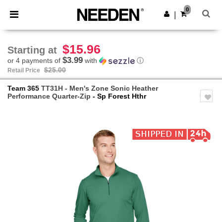
×
Needen App
0
Get the app
|
Better prices on app!
$15.96
Starting at
$3.99
or 4 payments of
with
ⓘ
$25.00
Retail Price
Team 365
TT31H - Men's Zone Sonic Heather
Performance Quarter-Zip
- Sp Forest Hthr
Previous
Next