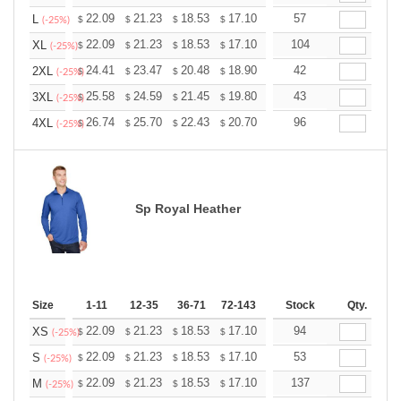
+
22.09
21.23
18.53
17.10
16.24
57
15.96
L
$
$
$
$
$
$
(-25%)
+
22.09
21.23
18.53
17.10
16.24
104
15.96
XL
$
$
$
$
$
$
(-25%)
+
24.41
23.47
20.48
18.90
17.96
42
17.64
2XL
$
$
$
$
$
$
(-25%)
+
25.58
24.59
21.45
19.80
18.81
43
18.48
3XL
$
$
$
$
$
$
(-25%)
+
26.74
25.70
22.43
20.70
19.67
96
19.32
4XL
$
$
$
$
$
$
(-25%)
Sp Royal Heather
Size
1-11
12-35
36-71
72-143
144-287
Stock
288 +
Qty.
More
+
22.09
21.23
18.53
17.10
16.24
94
15.96
XS
$
$
$
$
$
$
(-25%)
+
22.09
21.23
18.53
17.10
16.24
53
15.96
S
$
$
$
$
$
$
(-25%)
+
22.09
21.23
18.53
17.10
16.24
137
15.96
M
$
$
$
$
$
$
(-25%)