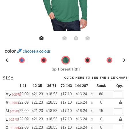
color
choose a colour
Sp Forest Hthr
SIZE
CLICK HERE TO SEE THE SIZE CHART
1-11
12-35
36-71
72-143
144-287
288 +
Stock
More
Qty.
+
22.09
21.23
18.53
17.10
16.24
15.96
80
XS
$
$
$
$
$
$
(-25%)
+
22.09
21.23
18.53
17.10
16.24
15.96
0
S
$
$
$
$
$
$
(-25%)
+
22.09
21.23
18.53
17.10
16.24
15.96
15
M
$
$
$
$
$
$
(-25%)
+
22.09
21.23
18.53
17.10
16.24
15.96
0
L
$
$
$
$
$
$
(-25%)
+
22.09
21.23
18.53
17.10
16.24
15.96
8
XL
$
$
$
$
$
$
(-25%)