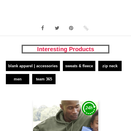
Interesting Products
blank apparel | accessories
sweats & fleece
zip neck
men
team 365