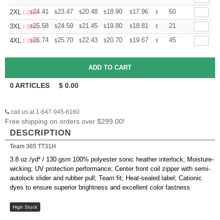
+
24.41
23.47
20.48
18.90
17.96
17.64
60
2XL
$
$
$
$
$
$
(-25%)
+
25.58
24.59
21.45
19.80
18.81
18.48
21
3XL
$
$
$
$
$
$
(-25%)
+
26.74
25.70
22.43
20.70
19.67
19.32
45
4XL
$
$
$
$
$
$
(-25%)
0
ARTICLES
$
0.00
call us at 1-647-945-6160
Free shipping on orders over $299.00!
DESCRIPTION
Team 365 TT31H
3.8 oz./yd² / 130 gsm 100% polyester sonic heather interlock; Moisture-
wicking; UV protection performance; Center front coil zipper with semi-
autolock slider and rubber pull; Team fit; Heat-sealed label; Cationic
dyes to ensure superior brightness and excellent color fastness
High Stock