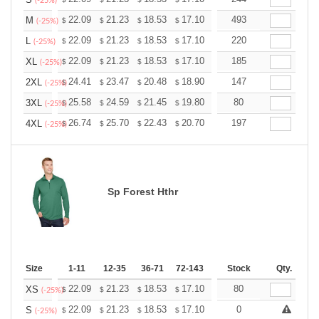
+
(-25%)
+
22.09
21.23
18.53
17.10
16.24
493
15.96
M
$
$
$
$
$
$
(-25%)
+
22.09
21.23
18.53
17.10
16.24
220
15.96
L
$
$
$
$
$
$
(-25%)
+
22.09
21.23
18.53
17.10
16.24
185
15.96
XL
$
$
$
$
$
$
(-25%)
+
24.41
23.47
20.48
18.90
17.96
147
17.64
2XL
$
$
$
$
$
$
(-25%)
+
25.58
24.59
21.45
19.80
18.81
80
18.48
3XL
$
$
$
$
$
$
(-25%)
+
26.74
25.70
22.43
20.70
19.67
197
19.32
4XL
$
$
$
$
$
$
(-25%)
Sp Forest Hthr
Size
1-11
12-35
36-71
72-143
144-287
Stock
288 +
Qty.
More
+
22.09
21.23
18.53
17.10
16.24
80
15.96
XS
$
$
$
$
$
$
(-25%)
+
22.09
21.23
18.53
17.10
16.24
0
15.96
S
$
$
$
$
$
$
(-25%)