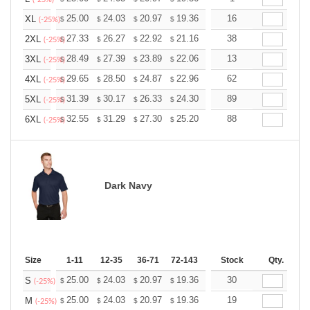
+
25.00
24.03
20.97
19.36
18.39
16
18.07
XL
$
$
$
$
$
$
(-25%)
+
27.33
26.27
22.92
21.16
20.10
38
19.75
2XL
$
$
$
$
$
$
(-25%)
+
28.49
27.39
23.89
22.06
20.95
13
20.59
3XL
$
$
$
$
$
$
(-25%)
+
29.65
28.50
24.87
22.96
21.81
62
21.43
4XL
$
$
$
$
$
$
(-25%)
+
31.39
30.17
26.33
24.30
23.08
89
22.68
5XL
$
$
$
$
$
$
(-25%)
+
32.55
31.29
27.30
25.20
23.94
88
23.52
6XL
$
$
$
$
$
$
(-25%)
Dark Navy
Size
1-11
12-35
36-71
72-143
144-287
Stock
288 +
Qty.
More
+
25.00
24.03
20.97
19.36
18.39
30
18.07
S
$
$
$
$
$
$
(-25%)
+
25.00
24.03
20.97
19.36
18.39
19
18.07
M
$
$
$
$
$
$
(-25%)