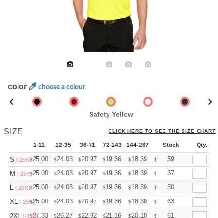
color
choose a colour
Safety Yellow
SIZE
CLICK HERE TO SEE THE SIZE CHART
1-11
12-35
36-71
72-143
144-287
288 +
Stock
More
Qty.
+
25.00
24.03
20.97
19.36
18.39
18.07
59
S
$
$
$
$
$
$
(-25%)
+
25.00
24.03
20.97
19.36
18.39
18.07
37
M
$
$
$
$
$
$
(-25%)
+
25.00
24.03
20.97
19.36
18.39
18.07
30
L
$
$
$
$
$
$
(-25%)
+
25.00
24.03
20.97
19.36
18.39
18.07
63
XL
$
$
$
$
$
$
(-25%)
+
27.33
26.27
22.92
21.16
20.10
19.75
61
2XL
$
$
$
$
$
$
(-25%)