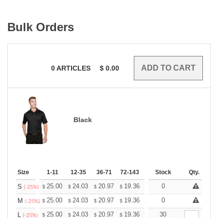
Bulk Orders
0
ARTICLES
$
0.00
Black
Size
1-11
12-35
36-71
72-143
144-287
Stock
288 +
Qty.
More
+
25.00
24.03
20.97
19.36
18.39
0
18.07
S
$
$
$
$
$
$
(-25%)
+
25.00
24.03
20.97
19.36
18.39
0
18.07
M
$
$
$
$
$
$
(-25%)
+
25.00
24.03
20.97
19.36
18.39
30
18.07
L
$
$
$
$
$
$
(-25%)