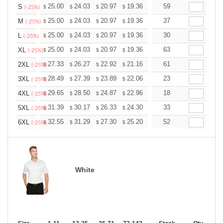
+
25.00
24.03
20.97
19.36
18.39
59
18.07
S
$
$
$
$
$
$
(-25%)
+
25.00
24.03
20.97
19.36
18.39
37
18.07
M
$
$
$
$
$
$
(-25%)
+
25.00
24.03
20.97
19.36
18.39
30
18.07
L
$
$
$
$
$
$
(-25%)
+
25.00
24.03
20.97
19.36
18.39
63
18.07
XL
$
$
$
$
$
$
(-25%)
+
27.33
26.27
22.92
21.16
20.10
61
19.75
2XL
$
$
$
$
$
$
(-25%)
+
28.49
27.39
23.89
22.06
20.95
23
20.59
3XL
$
$
$
$
$
$
(-25%)
+
29.65
28.50
24.87
22.96
21.81
18
21.43
4XL
$
$
$
$
$
$
(-25%)
+
31.39
30.17
26.33
24.30
23.08
33
22.68
5XL
$
$
$
$
$
$
(-25%)
+
32.55
31.29
27.30
25.20
23.94
52
23.52
6XL
$
$
$
$
$
$
(-25%)
White