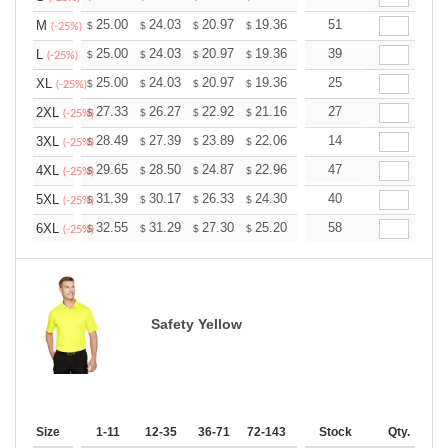
+
25.00
24.03
20.97
19.36
18.39
51
18.07
M
$
$
$
$
$
$
(-25%)
+
25.00
24.03
20.97
19.36
18.39
39
18.07
L
$
$
$
$
$
$
(-25%)
+
25.00
24.03
20.97
19.36
18.39
25
18.07
XL
$
$
$
$
$
$
(-25%)
+
27.33
26.27
22.92
21.16
20.10
27
19.75
2XL
$
$
$
$
$
$
(-25%)
+
28.49
27.39
23.89
22.06
20.95
14
20.59
3XL
$
$
$
$
$
$
(-25%)
+
29.65
28.50
24.87
22.96
21.81
47
21.43
4XL
$
$
$
$
$
$
(-25%)
+
31.39
30.17
26.33
24.30
23.08
40
22.68
5XL
$
$
$
$
$
$
(-25%)
+
32.55
31.29
27.30
25.20
23.94
58
23.52
6XL
$
$
$
$
$
$
(-25%)
Safety Yellow
Size
1-11
12-35
36-71
72-143
144-287
Stock
288 +
Qty.
More