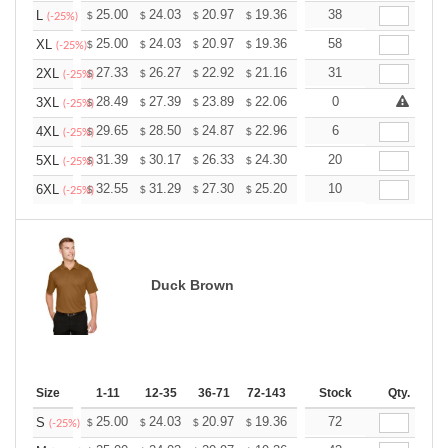
+
25.00
24.03
20.97
19.36
18.39
38
18.07
L
$
$
$
$
$
$
(-25%)
+
25.00
24.03
20.97
19.36
18.39
58
18.07
XL
$
$
$
$
$
$
(-25%)
+
27.33
26.27
22.92
21.16
20.10
31
19.75
2XL
$
$
$
$
$
$
(-25%)
+
28.49
27.39
23.89
22.06
20.95
0
20.59
3XL
$
$
$
$
$
$
(-25%)
+
29.65
28.50
24.87
22.96
21.81
6
21.43
4XL
$
$
$
$
$
$
(-25%)
+
31.39
30.17
26.33
24.30
23.08
20
22.68
5XL
$
$
$
$
$
$
(-25%)
+
32.55
31.29
27.30
25.20
23.94
10
23.52
6XL
$
$
$
$
$
$
(-25%)
Duck Brown
Size
1-11
12-35
36-71
72-143
144-287
Stock
288 +
Qty.
More
+
25.00
24.03
20.97
19.36
18.39
72
18.07
S
$
$
$
$
$
$
(-25%)