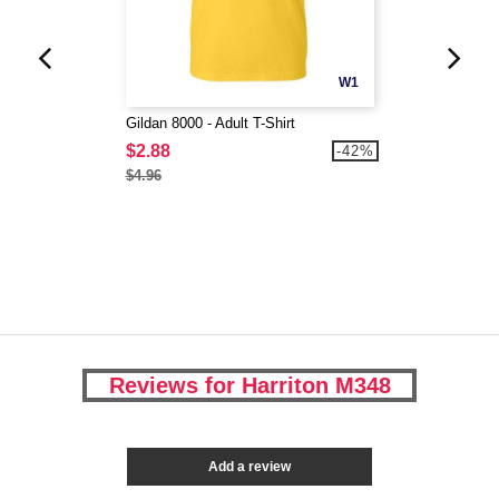
W1
Gildan 8000 - Adult T-Shirt
$2.88
-42%
$4.96
Reviews for Harriton M348
Add a review