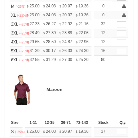
+
25.00
24.03
20.97
19.36
18.39
0
18.07
M
$
$
$
$
$
$
(-25%)
+
25.00
24.03
20.97
19.36
18.39
0
18.07
XL
$
$
$
$
$
$
(-25%)
+
27.33
26.27
22.92
21.16
20.10
32
19.75
2XL
$
$
$
$
$
$
(-25%)
+
28.49
27.39
23.89
22.06
20.95
12
20.59
3XL
$
$
$
$
$
$
(-25%)
+
29.65
28.50
24.87
22.96
21.81
12
21.43
4XL
$
$
$
$
$
$
(-25%)
+
31.39
30.17
26.33
24.30
23.08
16
22.68
5XL
$
$
$
$
$
$
(-25%)
+
32.55
31.29
27.30
25.20
23.94
80
23.52
6XL
$
$
$
$
$
$
(-25%)
Maroon
Size
1-11
12-35
36-71
72-143
144-287
Stock
288 +
Qty.
More
+
25.00
24.03
20.97
19.36
18.39
37
18.07
S
$
$
$
$
$
$
(-25%)