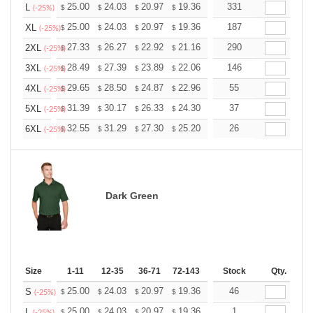
+
25.00
24.03
20.97
19.36
18.39
331
18.07
L
$
$
$
$
$
$
(-25%)
+
25.00
24.03
20.97
19.36
18.39
187
18.07
XL
$
$
$
$
$
$
(-25%)
+
27.33
26.27
22.92
21.16
20.10
290
19.75
2XL
$
$
$
$
$
$
(-25%)
+
28.49
27.39
23.89
22.06
20.95
146
20.59
3XL
$
$
$
$
$
$
(-25%)
+
29.65
28.50
24.87
22.96
21.81
55
21.43
4XL
$
$
$
$
$
$
(-25%)
+
31.39
30.17
26.33
24.30
23.08
37
22.68
5XL
$
$
$
$
$
$
(-25%)
+
32.55
31.29
27.30
25.20
23.94
26
23.52
6XL
$
$
$
$
$
$
(-25%)
Dark Green
Size
1-11
12-35
36-71
72-143
144-287
Stock
288 +
Qty.
More
+
25.00
24.03
20.97
19.36
18.39
46
18.07
S
$
$
$
$
$
$
(-25%)
+
25.00
24.03
20.97
19.36
18.39
1
18.07
L
$
$
$
$
$
$
(-25%)