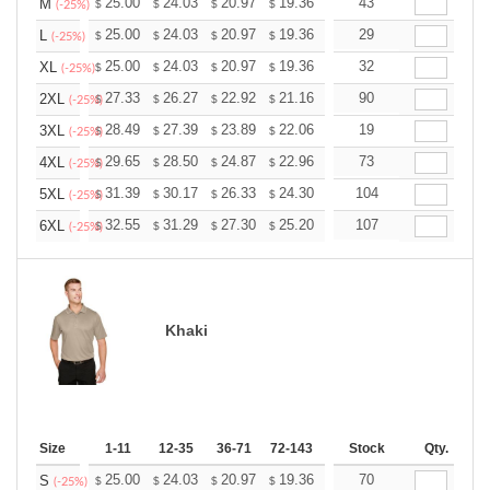
+
25.00
24.03
20.97
19.36
18.39
43
18.07
M
$
$
$
$
$
$
(-25%)
+
25.00
24.03
20.97
19.36
18.39
29
18.07
L
$
$
$
$
$
$
(-25%)
+
25.00
24.03
20.97
19.36
18.39
32
18.07
XL
$
$
$
$
$
$
(-25%)
+
27.33
26.27
22.92
21.16
20.10
90
19.75
2XL
$
$
$
$
$
$
(-25%)
+
28.49
27.39
23.89
22.06
20.95
19
20.59
3XL
$
$
$
$
$
$
(-25%)
+
29.65
28.50
24.87
22.96
21.81
73
21.43
4XL
$
$
$
$
$
$
(-25%)
+
31.39
30.17
26.33
24.30
23.08
104
22.68
5XL
$
$
$
$
$
$
(-25%)
+
32.55
31.29
27.30
25.20
23.94
107
23.52
6XL
$
$
$
$
$
$
(-25%)
Khaki
Size
1-11
12-35
36-71
72-143
144-287
Stock
288 +
Qty.
More
+
25.00
24.03
20.97
19.36
18.39
70
18.07
S
$
$
$
$
$
$
(-25%)