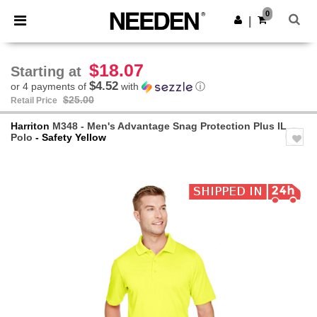
×
Needen App
0
Get the app
|
Better prices on app!
$18.07
Starting at
$4.52
or 4 payments of
with
ⓘ
$25.00
Retail Price
Harriton
M348 - Men's Advantage Snag Protection Plus IL
Polo
- Safety Yellow
Previous
Next