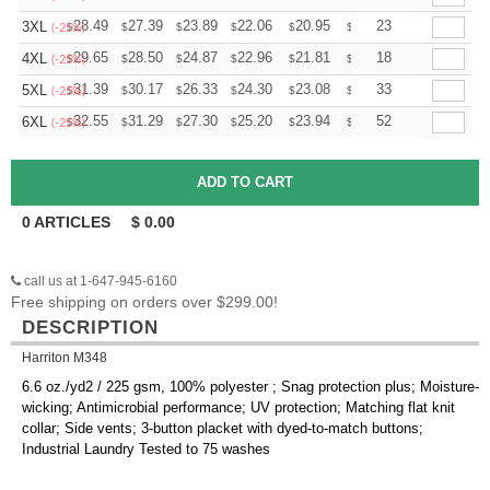
+
28.49
27.39
23.89
22.06
20.95
20.59
23
3XL
$
$
$
$
$
$
(-25%)
+
29.65
28.50
24.87
22.96
21.81
21.43
18
4XL
$
$
$
$
$
$
(-25%)
+
31.39
30.17
26.33
24.30
23.08
22.68
33
5XL
$
$
$
$
$
$
(-25%)
+
32.55
31.29
27.30
25.20
23.94
23.52
52
6XL
$
$
$
$
$
$
(-25%)
0
ARTICLES
$
0.00
call us at 1-647-945-6160
Free shipping on orders over $299.00!
DESCRIPTION
Harriton M348
6.6 oz./yd2 / 225 gsm, 100% polyester ; Snag protection plus; Moisture-
wicking; Antimicrobial performance; UV protection; Matching flat knit
collar; Side vents; 3-button placket with dyed-to-match buttons;
Industrial Laundry Tested to 75 washes