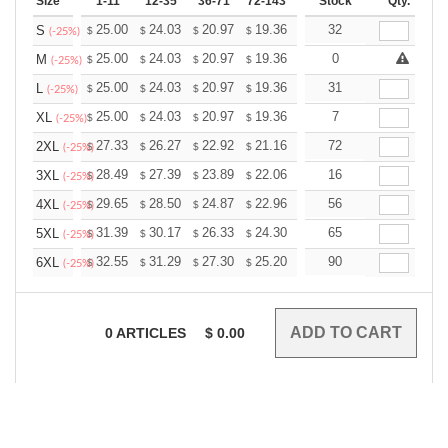
Size
1-11
12-35
36-71
72-143
144-287
Stock
288 +
Qty.
More
+
25.00
24.03
20.97
19.36
18.39
32
18.07
S
$
$
$
$
$
$
(-25%)
+
25.00
24.03
20.97
19.36
18.39
0
18.07
M
$
$
$
$
$
$
(-25%)
+
25.00
24.03
20.97
19.36
18.39
31
18.07
L
$
$
$
$
$
$
(-25%)
+
25.00
24.03
20.97
19.36
18.39
7
18.07
XL
$
$
$
$
$
$
(-25%)
+
27.33
26.27
22.92
21.16
20.10
72
19.75
2XL
$
$
$
$
$
$
(-25%)
+
28.49
27.39
23.89
22.06
20.95
16
20.59
3XL
$
$
$
$
$
$
(-25%)
+
29.65
28.50
24.87
22.96
21.81
56
21.43
4XL
$
$
$
$
$
$
(-25%)
+
31.39
30.17
26.33
24.30
23.08
65
22.68
5XL
$
$
$
$
$
$
(-25%)
+
32.55
31.29
27.30
25.20
23.94
90
23.52
6XL
$
$
$
$
$
$
(-25%)
0
ARTICLES
$
0.00