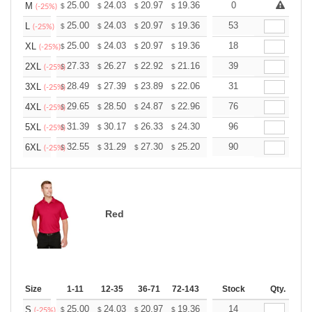
+
25.00
24.03
20.97
19.36
18.39
0
18.07
M
$
$
$
$
$
$
(-25%)
+
25.00
24.03
20.97
19.36
18.39
53
18.07
L
$
$
$
$
$
$
(-25%)
+
25.00
24.03
20.97
19.36
18.39
18
18.07
XL
$
$
$
$
$
$
(-25%)
+
27.33
26.27
22.92
21.16
20.10
39
19.75
2XL
$
$
$
$
$
$
(-25%)
+
28.49
27.39
23.89
22.06
20.95
31
20.59
3XL
$
$
$
$
$
$
(-25%)
+
29.65
28.50
24.87
22.96
21.81
76
21.43
4XL
$
$
$
$
$
$
(-25%)
+
31.39
30.17
26.33
24.30
23.08
96
22.68
5XL
$
$
$
$
$
$
(-25%)
+
32.55
31.29
27.30
25.20
23.94
90
23.52
6XL
$
$
$
$
$
$
(-25%)
Red
Size
1-11
12-35
36-71
72-143
144-287
Stock
288 +
Qty.
More
+
25.00
24.03
20.97
19.36
18.39
14
18.07
S
$
$
$
$
$
$
(-25%)