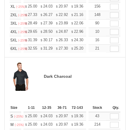
+
25.00
24.03
20.97
19.36
18.39
156
18.07
XL
$
$
$
$
$
$
(-25%)
+
27.33
26.27
22.92
21.16
20.10
148
19.75
2XL
$
$
$
$
$
$
(-25%)
+
28.49
27.39
23.89
22.06
20.95
90
20.59
3XL
$
$
$
$
$
$
(-25%)
+
29.65
28.50
24.87
22.96
21.81
10
21.43
4XL
$
$
$
$
$
$
(-25%)
+
31.39
30.17
26.33
24.30
23.08
16
22.68
5XL
$
$
$
$
$
$
(-25%)
+
32.55
31.29
27.30
25.20
23.94
21
23.52
6XL
$
$
$
$
$
$
(-25%)
Dark Charcoal
Size
1-11
12-35
36-71
72-143
144-287
Stock
288 +
Qty.
More
+
25.00
24.03
20.97
19.36
18.39
43
18.07
S
$
$
$
$
$
$
(-25%)
+
25.00
24.03
20.97
19.36
18.39
214
18.07
M
$
$
$
$
$
$
(-25%)