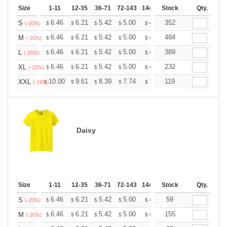
Size
1-11
12-35
36-71
72-143
144-287
Stock
288 +
More
Qty.
+
6.46
6.21
5.42
5.00
4.75
352
4.67
S
$
$
$
$
$
$
(-20%)
+
6.46
6.21
5.42
5.00
4.75
484
4.67
M
$
$
$
$
$
$
(-20%)
+
6.46
6.21
5.42
5.00
4.75
389
4.67
L
$
$
$
$
$
$
(-20%)
+
6.46
6.21
5.42
5.00
4.75
232
4.67
XL
$
$
$
$
$
$
(-20%)
+
10.00
9.61
8.39
7.74
7.35
119
7.22
XXL
$
$
$
$
$
$
(-18%)
Daisy
Size
1-11
12-35
36-71
72-143
144-287
Stock
288 +
More
Qty.
+
6.46
6.21
5.42
5.00
4.75
59
4.67
S
$
$
$
$
$
$
(-20%)
+
6.46
6.21
5.42
5.00
4.75
155
4.67
M
$
$
$
$
$
$
(-20%)