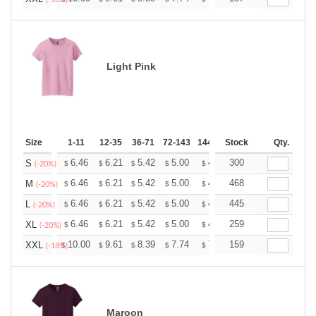
Light Pink
Size
1-11
12-35
36-71
72-143
144-287
Stock
288 +
More
Qty.
+
6.46
6.21
5.42
5.00
4.75
300
4.67
S
$
$
$
$
$
$
(-20%)
+
6.46
6.21
5.42
5.00
4.75
468
4.67
M
$
$
$
$
$
$
(-20%)
+
6.46
6.21
5.42
5.00
4.75
445
4.67
L
$
$
$
$
$
$
(-20%)
+
6.46
6.21
5.42
5.00
4.75
259
4.67
XL
$
$
$
$
$
$
(-20%)
+
10.00
9.61
8.39
7.74
7.35
159
7.22
XXL
$
$
$
$
$
$
(-18%)
Maroon