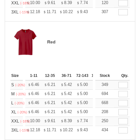
+
10.00
9.61
8.39
7.74
7.35
120
7.22
XXL
$
$
$
$
$
$
(-18%)
+
12.18
11.71
10.22
9.43
8.96
307
8.80
3XL
$
$
$
$
$
$
(-15%)
Red
Size
1-11
12-35
36-71
72-143
144-287
Stock
288 +
Qty.
More
+
6.46
6.21
5.42
5.00
4.75
349
4.67
S
$
$
$
$
$
$
(-20%)
+
6.46
6.21
5.42
5.00
4.75
694
4.67
M
$
$
$
$
$
$
(-20%)
+
6.46
6.21
5.42
5.00
4.75
668
4.67
L
$
$
$
$
$
$
(-20%)
+
6.46
6.21
5.42
5.00
4.75
208
4.67
XL
$
$
$
$
$
$
(-20%)
+
10.00
9.61
8.39
7.74
7.35
250
7.22
XXL
$
$
$
$
$
$
(-18%)
+
12.18
11.71
10.22
9.43
8.96
434
8.80
3XL
$
$
$
$
$
$
(-15%)