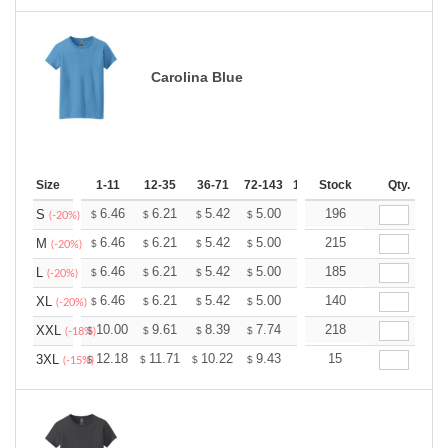
Carolina Blue
Size
1-11
12-35
36-71
72-143
144-287
Stock
288 +
Qty.
More
+
6.46
6.21
5.42
5.00
4.75
196
4.67
S
$
$
$
$
$
$
(-20%)
+
6.46
6.21
5.42
5.00
4.75
215
4.67
M
$
$
$
$
$
$
(-20%)
+
6.46
6.21
5.42
5.00
4.75
185
4.67
L
$
$
$
$
$
$
(-20%)
+
6.46
6.21
5.42
5.00
4.75
140
4.67
XL
$
$
$
$
$
$
(-20%)
+
10.00
9.61
8.39
7.74
7.35
218
7.22
XXL
$
$
$
$
$
$
(-18%)
+
12.18
11.71
10.22
9.43
8.96
15
8.80
3XL
$
$
$
$
$
$
(-15%)