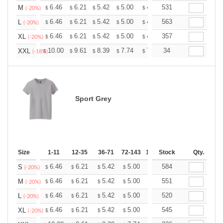
+
6.46
6.21
5.42
5.00
4.75
531
4.67
M
$
$
$
$
$
$
(-20%)
+
6.46
6.21
5.42
5.00
4.75
563
4.67
L
$
$
$
$
$
$
(-20%)
+
6.46
6.21
5.42
5.00
4.75
357
4.67
XL
$
$
$
$
$
$
(-20%)
+
10.00
9.61
8.39
7.74
7.35
34
7.22
XXL
$
$
$
$
$
$
(-18%)
Sport Grey
Size
1-11
12-35
36-71
72-143
144-287
Stock
288 +
Qty.
More
+
6.46
6.21
5.42
5.00
4.75
584
4.67
S
$
$
$
$
$
$
(-20%)
+
6.46
6.21
5.42
5.00
4.75
551
4.67
M
$
$
$
$
$
$
(-20%)
+
6.46
6.21
5.42
5.00
4.75
520
4.67
L
$
$
$
$
$
$
(-20%)
+
6.46
6.21
5.42
5.00
4.75
545
4.67
XL
$
$
$
$
$
$
(-20%)