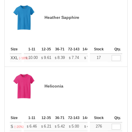
Heather Sapphire
Size
1-11
12-35
36-71
72-143
144-287
Stock
288 +
More
Qty.
+
10.00
9.61
8.39
7.74
7.35
17
7.22
XXL
$
$
$
$
$
$
(-18%)
Heliconia
Size
1-11
12-35
36-71
72-143
144-287
Stock
288 +
More
Qty.
+
6.46
6.21
5.42
5.00
4.75
276
4.67
S
$
$
$
$
$
$
(-20%)