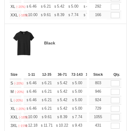
+
6.46
6.21
5.42
5.00
4.75
292
4.67
XL
$
$
$
$
$
$
(-20%)
+
10.00
9.61
8.39
7.74
7.35
166
7.22
XXL
$
$
$
$
$
$
(-18%)
Black
Size
1-11
12-35
36-71
72-143
144-287
Stock
288 +
Qty.
More
+
6.46
6.21
5.42
5.00
4.75
803
4.67
S
$
$
$
$
$
$
(-20%)
+
6.46
6.21
5.42
5.00
4.75
946
4.67
M
$
$
$
$
$
$
(-20%)
+
6.46
6.21
5.42
5.00
4.75
924
4.67
L
$
$
$
$
$
$
(-20%)
+
6.46
6.21
5.42
5.00
4.75
729
4.67
XL
$
$
$
$
$
$
(-20%)
+
10.00
9.61
8.39
7.74
7.35
1055
7.22
XXL
$
$
$
$
$
$
(-18%)
+
12.18
11.71
10.22
9.43
8.96
431
8.80
3XL
$
$
$
$
$
$
(-15%)