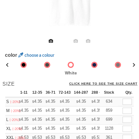
color
choose a colour
White
SIZE
CLICK HERE TO SEE THE SIZE CHART
1-11
12-35
36-71
72-143
144-287
288 +
Stock
More
Qty.
+
4.35
4.35
4.35
4.35
4.35
4.35
634
S
$
$
$
$
$
$
(-20%)
+
4.35
4.35
4.35
4.35
4.35
4.35
859
M
$
$
$
$
$
$
(-20%)
+
4.35
4.35
4.35
4.35
4.35
4.35
699
L
$
$
$
$
$
$
(-20%)
+
4.35
4.35
4.35
4.35
4.35
4.35
1128
XL
$
$
$
$
$
$
(-20%)
+
6.53
6.53
6.53
6.53
6.53
6.53
361
XXL
$
$
$
$
$
$
(-20%)