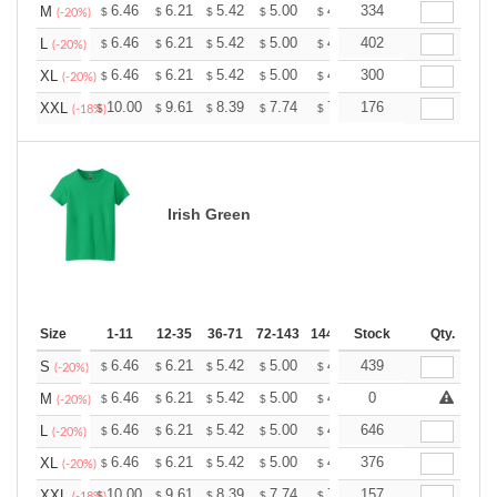
+
6.46
6.21
5.42
5.00
4.75
334
4.67
M
$
$
$
$
$
$
(-20%)
+
6.46
6.21
5.42
5.00
4.75
402
4.67
L
$
$
$
$
$
$
(-20%)
+
6.46
6.21
5.42
5.00
4.75
300
4.67
XL
$
$
$
$
$
$
(-20%)
+
10.00
9.61
8.39
7.74
7.35
176
7.22
XXL
$
$
$
$
$
$
(-18%)
Irish Green
Size
1-11
12-35
36-71
72-143
144-287
Stock
288 +
More
Qty.
+
6.46
6.21
5.42
5.00
4.75
439
4.67
S
$
$
$
$
$
$
(-20%)
+
6.46
6.21
5.42
5.00
4.75
0
4.67
M
$
$
$
$
$
$
(-20%)
+
6.46
6.21
5.42
5.00
4.75
646
4.67
L
$
$
$
$
$
$
(-20%)
+
6.46
6.21
5.42
5.00
4.75
376
4.67
XL
$
$
$
$
$
$
(-20%)
+
10.00
9.61
8.39
7.74
7.35
157
7.22
XXL
$
$
$
$
$
$
(-18%)