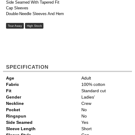
Side Seamed With Tapered Fit
Cap Sleeves
Double-Needle Sleeves And Hem
Tear Away
High Stock
SPECIFICATION
Age
Adult
Fabric
100% cotton
Fit
Standard cut
Gender
Ladies'
Neckline
Crew
Pocket
No
Ringspun
No
Side Seamed
Yes
Sleeve Length
Short