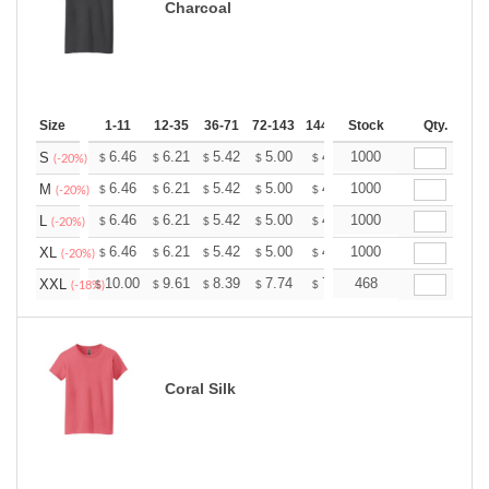
Charcoal
Size
1-11
12-35
36-71
72-143
144-287
Stock
288 +
More
Qty.
+
6.46
6.21
5.42
5.00
4.75
1000
4.67
S
$
$
$
$
$
$
(-20%)
+
6.46
6.21
5.42
5.00
4.75
1000
4.67
M
$
$
$
$
$
$
(-20%)
+
6.46
6.21
5.42
5.00
4.75
1000
4.67
L
$
$
$
$
$
$
(-20%)
+
6.46
6.21
5.42
5.00
4.75
1000
4.67
XL
$
$
$
$
$
$
(-20%)
+
10.00
9.61
8.39
7.74
7.35
468
7.22
XXL
$
$
$
$
$
$
(-18%)
Coral Silk