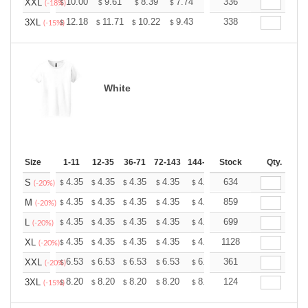
+
10.00
9.61
8.39
7.74
7.35
336
7.22
XXL
$
$
$
$
$
$
(-18%)
+
12.18
11.71
10.22
9.43
8.96
338
8.80
3XL
$
$
$
$
$
$
(-15%)
White
Size
1-11
12-35
36-71
72-143
144-287
Stock
288 +
More
Qty.
+
4.35
4.35
4.35
4.35
4.35
634
4.35
S
$
$
$
$
$
$
(-20%)
+
4.35
4.35
4.35
4.35
4.35
859
4.35
M
$
$
$
$
$
$
(-20%)
+
4.35
4.35
4.35
4.35
4.35
699
4.35
L
$
$
$
$
$
$
(-20%)
+
4.35
4.35
4.35
4.35
4.35
1128
4.35
XL
$
$
$
$
$
$
(-20%)
+
6.53
6.53
6.53
6.53
6.53
361
6.53
XXL
$
$
$
$
$
$
(-20%)
+
8.20
8.20
8.20
8.20
8.20
124
8.20
3XL
$
$
$
$
$
$
(-15%)