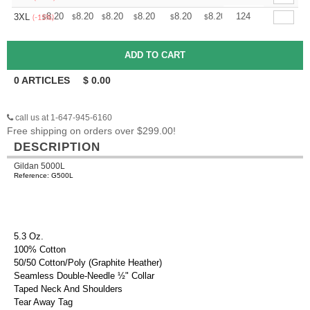
+
8.20
8.20
8.20
8.20
8.20
8.20
124
3XL
$
$
$
$
$
$
(-15%)
0
ARTICLES
$
0.00
call us at 1-647-945-6160
Free shipping on orders over $299.00!
DESCRIPTION
Gildan 5000L
Reference: G500L
5.3 Oz.
100% Cotton
50/50 Cotton/Poly (Graphite Heather)
Seamless Double-Needle ½" Collar
Taped Neck And Shoulders
Tear Away Tag