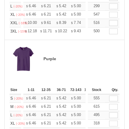
+
6.46
6.21
5.42
5.00
4.75
299
4.67
L
$
$
$
$
$
$
(-20%)
+
6.46
6.21
5.42
5.00
4.75
547
4.67
XL
$
$
$
$
$
$
(-20%)
+
10.00
9.61
8.39
7.74
7.35
516
7.22
XXL
$
$
$
$
$
$
(-18%)
+
12.18
11.71
10.22
9.43
8.96
500
8.80
3XL
$
$
$
$
$
$
(-15%)
Purple
Size
1-11
12-35
36-71
72-143
144-287
Stock
288 +
Qty.
More
+
6.46
6.21
5.42
5.00
4.75
555
4.67
S
$
$
$
$
$
$
(-20%)
+
6.46
6.21
5.42
5.00
4.75
615
4.67
M
$
$
$
$
$
$
(-20%)
+
6.46
6.21
5.42
5.00
4.75
495
4.67
L
$
$
$
$
$
$
(-20%)
+
6.46
6.21
5.42
5.00
4.75
318
4.67
XL
$
$
$
$
$
$
(-20%)