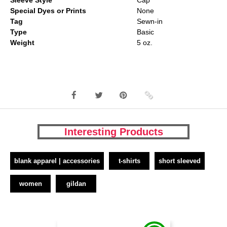
Sleeve Style
Cap
Special Dyes or Prints
None
Tag
Sewn-in
Type
Basic
Weight
5 oz.
Interesting Products
blank apparel | accessories
t-shirts
short sleeved
women
gildan