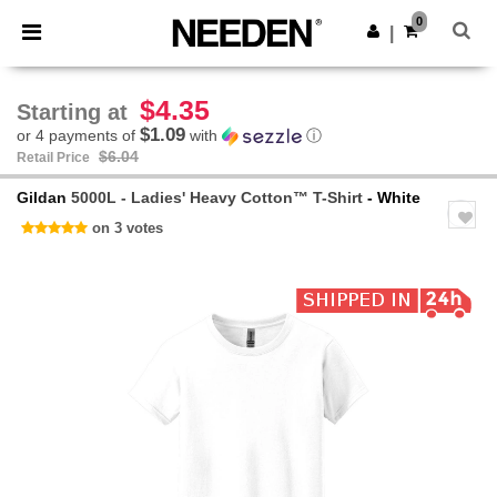
×
Needen App
0
Get the app
|
Better prices on app!
$4.35
Starting at
$1.09
or 4 payments of
with
ⓘ
$6.04
Retail Price
Gildan
5000L - Ladies' Heavy Cotton™ T-Shirt
- White
on 3 votes
Previous
Next