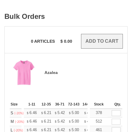
Bulk Orders
0
ARTICLES
$
0.00
Azalea
Size
1-11
12-35
36-71
72-143
144-287
Stock
288 +
More
Qty.
+
6.46
6.21
5.42
5.00
4.75
378
4.67
S
$
$
$
$
$
$
(-20%)
+
6.46
6.21
5.42
5.00
4.75
512
4.67
M
$
$
$
$
$
$
(-20%)
+
6.46
6.21
5.42
5.00
4.75
461
4.67
L
$
$
$
$
$
$
(-20%)